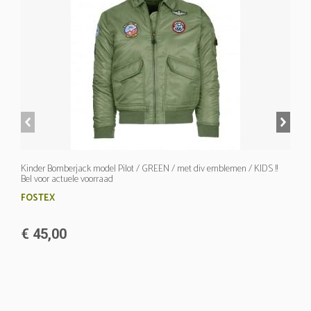
prev
next
Kinder Bomberjack model Pilot / GREEN / met div emblemen / KIDS !!
Bel voor actuele voorraad
FOSTEX
€ 45,00