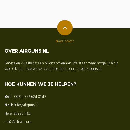
Naar boven
OVER AIRGUNS.NL
Service en kwaliteit staan bij ons bovenaan. We staan waar mogelijk altijd
voor je klaar. In de winkel, de online chat, per mail of telefonisch.
HOE KUNNEN WE JE HELPEN?
Bel
: +0031 (0)35 624 01 43
Mail:
: info@airguns.nl
Herenstraat 43b,
1211CA Hilversum