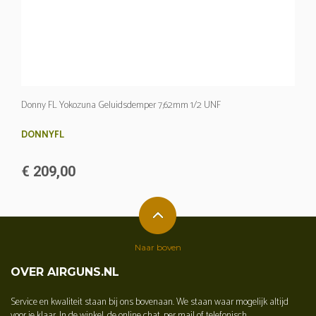
Donny FL Yokozuna Geluidsdemper 7,62mm 1/2 UNF
DONNYFL
€ 209,00
Naar boven
OVER AIRGUNS.NL
Service en kwaliteit staan bij ons bovenaan. We staan waar mogelijk altijd
voor je klaar. In de winkel, de online chat, per mail of telefonisch.