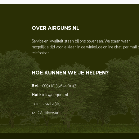
OVER AIRGUNS.NL
Service en kwaliteit staan bij ons bovenaan. We staan waar
mogelijk altijd voor je klaar. In de winkel, de online chat, per mail 
telefonisch.
HOE KUNNEN WE JE HELPEN?
Bel
: +0031 (0)35 624 01 43
Mail:
: info@airguns.nl
Herenstraat 43b,
1211CA Hilversum