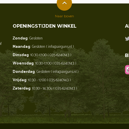
Naar boven
OPENINGSTIJDEN WINKEL
A
Zondag
: Gesloten
of
Maandag
: Gesloten ( info@airguns.nl )
Dinsdag
: 10.30-17:00 ( 035-6240143 )
B
Woensdag
: 10.30-17:00 ( 035-6240143 )
Donderdag
: Gesloten ( info@airguns.nl )
Vrijdag
: 10.30 - 17:00 ( 035-6240143 )
Zaterdag
: 10.30 - 14.30u ( 035-6240143 )